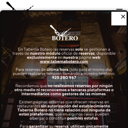
CARTA
MENÚS HABITUALES
COCTELERÍA
VINOS
TABERNA
REGALA
INFORMACIÓN Y RESERVAS
EMPLEO