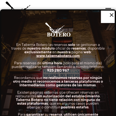
CARTA
Mala Suerte
MENÚS HABITUALES
8,5€
COCTELERÍA
VINOS
TABERNA
REGALA
INFORMACIÓN Y RESERVAS
EMPLEO